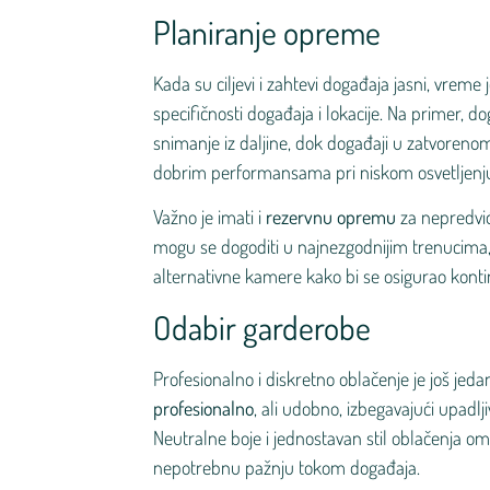
Planiranje opreme
Kada su ciljevi i zahtevi događaja jasni, vreme 
specifičnosti događaja i lokacije. Na primer, 
snimanje iz daljine, dok događaji u zatvoreno
dobrim performansama pri niskom osvetljenju
Važno je imati i
rezervnu opremu
za nepredviđ
mogu se dogoditi u najnezgodnijim trenucima, 
alternativne kamere kako bi se osigurao konti
Odabir garderobe
Profesionalno i diskretno oblačenje je još jeda
profesionalno
, ali udobno, izbegavajući upadlj
Neutralne boje i jednostavan stil oblačenja om
nepotrebnu pažnju tokom događaja.