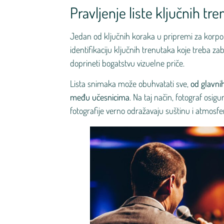
Pravljenje liste ključnih tr
Jedan od ključnih koraka u pripremi za korpor
identifikaciju ključnih trenutaka koje treba zab
doprineti bogatstvu vizuelne priče.
Lista snimaka može obuhvatati sve,
od glavnih
među učesnicima
. Na taj način, fotograf osi
fotografije verno odražavaju suštinu i atmosf