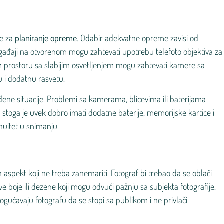
je za
planiranje opreme
. Odabir adekvatne opreme zavisi od
događaji na otvorenom mogu zahtevati upotrebu telefoto objektiva za
m prostoru sa slabijim osvetljenjem mogu zahtevati kamere sa
 i dodatnu rasvetu.
ene situacije. Problemi sa kamerama, blicevima ili baterijama
stoga je uvek dobro imati dodatne baterije, memorijske kartice i
nuitet u snimanju.
n aspekt koji ne treba zanemariti. Fotograf bi trebao da se oblači
ive boje ili dezene koji mogu odvući pažnju sa subjekta fotografije.
ogućavaju fotografu da se stopi sa publikom i ne privlači