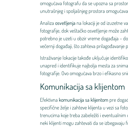
omogućava fotografu da se upozna sa prostor
unutrašnjeg i spoljašnjeg prostora omogućava 
Analiza
osvetljenja
na lokaciji je od izuzetne va
fotografije, dok veštačko osvetljenje može zahte
potrebno je uzeti u obzir vreme događaja – d
večernji događaji, što zahteva prilagođavanje
Istraživanje lokacije takođe uključuje identifi
unapred i identifikuje najbolja mesta za snima
fotografije. Ovo omogućava brzo i efikasno sn
Komunikacija sa klijentom
Efektivna
komunikacija sa klijentom
pre događa
specifične želje i zahteve klijenta u vezi sa f
trenucima koje treba zabeležiti i eventualnim 
neki klijenti mogu zahtevati da se izbegavaju fo