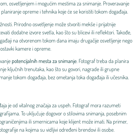
om, osvetljenjem i mogućim mestima za snimanje. Proveravanje
planiranje opreme i tehnika koje će se koristiti tokom događaja.
žnosti. Prirodno osvetljenje može stvoriti mekše i prijatnije
vati dodatne izvore svetla, kao što su blicevi ili reflektori. Takođe,
ogađaji na otvorenom tokom dana imaju drugačije osvetljenje nego
 postavki kamere i opreme.
kovanje
potencijalnih mesta za snimanje
. Fotograf treba da planira
nje ključnih trenutaka, kao što su govori, nagrade ili grupne
imanje tokom događaja, bez ometanja toka događaja ili učesnika.
ja je od vitalnog značaja za uspeh. Fotograf mora razumeti
otografijama. To uključuje dogovor o stilovima snimanja, posebnim
ograničenjima ili smernicama koje klijent može imati. Na primer,
tografije na kojima su vidljivi određeni brendovi ili osobe.