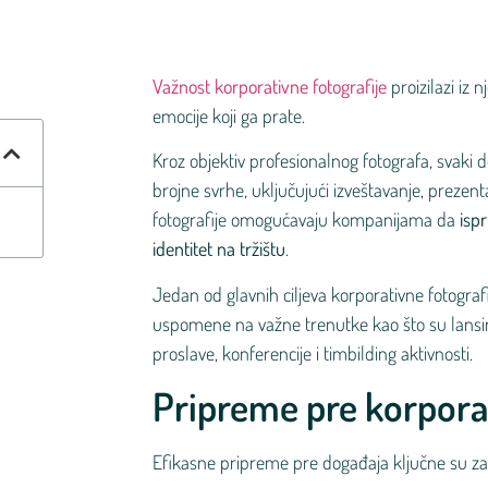
Važnost korporativne fotografije
proizilazi iz 
emocije koji ga prate.
Kroz objektiv profesionalnog fotografa, svaki 
brojne svrhe, uključujući izveštavanje, prezenta
fotografije omogućavaju kompanijama da
ispr
identitet na tržištu
.
Jedan od glavnih ciljeva korporativne fotografi
uspomene na važne trenutke kao što su lansir
proslave, konferencije i timbilding aktivnosti.
Pripreme pre korpora
Efikasne pripreme pre događaja ključne su za