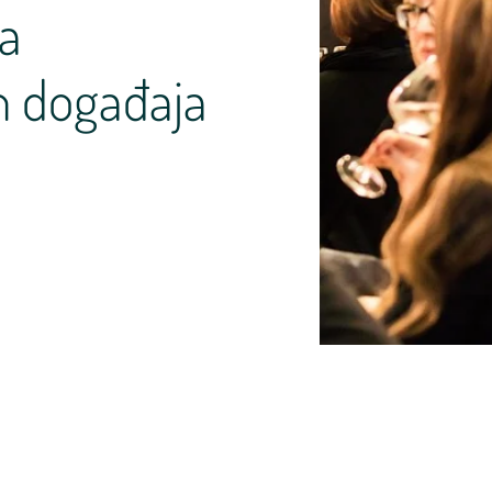
ja
h događaja