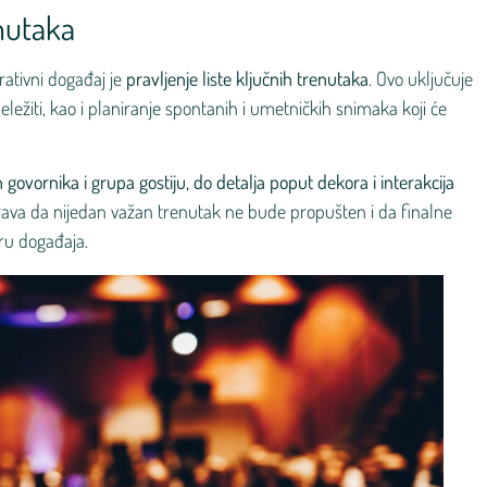
enutaka
ativni događaj je
pravljenje liste ključnih trenutaka
. Ovo uključuje
eležiti, kao i planiranje spontanih i umetničkih snimaka koji će
 govornika i grupa gostiju, do detalja poput dekora i interakcija
gurava da nijedan važan trenutak ne bude propušten i da finalne
eru događaja.