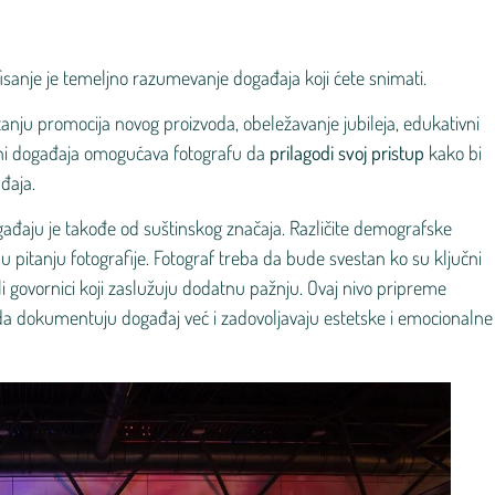
isanje je temeljno razumevanje događaja koji ćete snimati.
itanju promocija novog proizvoda, obeležavanje jubileja, edukativni
eni događaja omogućava fotografu da
prilagodi svoj pristup
kako bi
đaja.
gađaju je takođe od suštinskog značaja. Različite demografske
u pitanju fotografije. Fotograf treba da bude svestan ko su ključni
 ili govornici koji zaslužuju dodatnu pažnju. Ovaj nivo pripreme
da dokumentuju događaj već i zadovoljavaju estetske i emocionalne