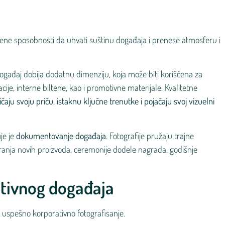
njene sposobnosti da uhvati suštinu događaja i prenese atmosferu i
događaj dobija dodatnu dimenziju, koja može biti korišćena za
cije, interne biltene, kao i promotivne materijale. Kvalitetne
ičaju svoju priču, istaknu ključne trenutke i pojačaju svoj vizuelni
je je
dokumentovanje događaja
. Fotografije pružaju trajne
anja novih proizvoda, ceremonije dodele nagrada, godišnje
tivnog događaja
 uspešno korporativno fotografisanje.