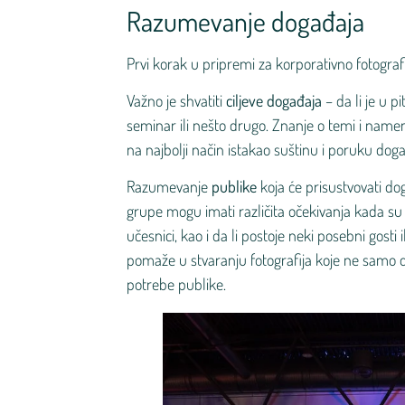
Razumevanje događaja
Prvi korak u pripremi za korporativno fotograf
Važno je shvatiti
ciljeve događaja
– da li je u p
seminar ili nešto drugo. Znanje o temi i nam
na najbolji način istakao suštinu i poruku doga
Razumevanje
publike
koja će prisustvovati do
grupe mogu imati različita očekivanja kada su 
učesnici, kao i da li postoje neki posebni gosti
pomaže u stvaranju fotografija koje ne samo 
potrebe publike.