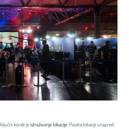
ključni korak je
istraživanje lokacije
. Poseta lokaciji unapred