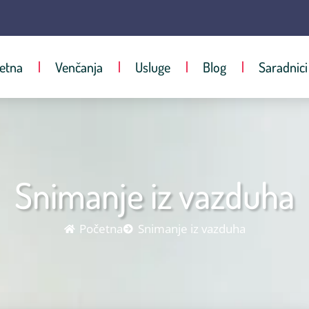
etna
Venčanja
Usluge
Blog
Saradnici
Snimanje iz vazduha
Početna
Snimanje iz vazduha