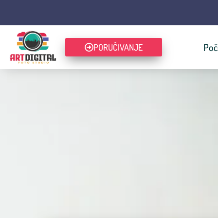
Poč
PORUČIVANJE