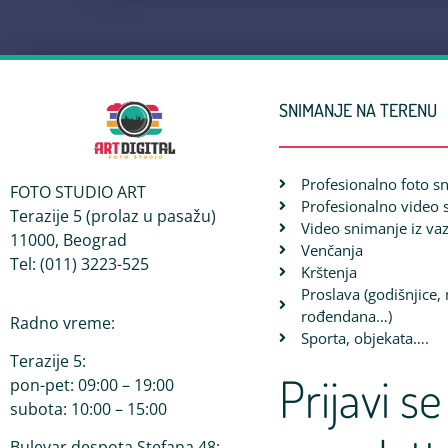
SNIMANJE NA TERENU
Profesionalno foto s
FOTO STUDIO ART
Profesionalno video 
Terazije 5 (prolaz u pasažu)
Video snimanje iz va
11000, Beograd
Venčanja
Tel: (011) 3223-525
Krštenja
Proslava (godišnjice,
rođendana…)
Radno vreme:
Sporta, objekata….
Terazije 5:
Prijavi se
pon-pet: 09:00 – 19:00
subota: 10:00 – 15:00
Bulevar despota Stefana 48: