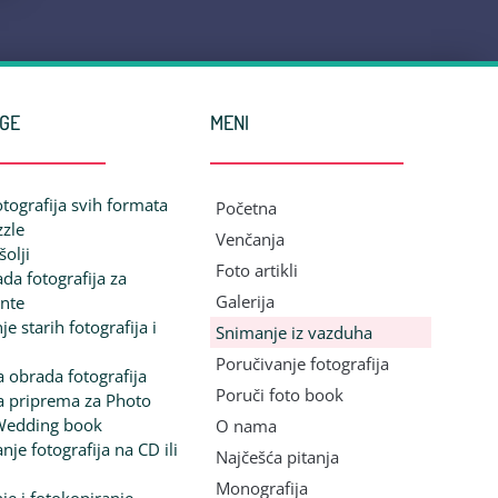
UGE
MENI
otografija svih formata
Početna
zzle
Venčanja
šolji
Foto artikli
ada fotografija za
Galerija
nte
je starih fotografija i
Snimanje iz vazduha
Poručivanje fotografija
a obrada fotografija
Poruči foto book
na priprema za Photo
Wedding book
O nama
nje fotografija na CD ili
Najčešća pitanja
Monografija