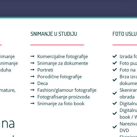
SNIMANJE U STUDIJU
FOTO USL
nimanje
Komercijalne fotografije
Izrada f
snimanje
Snimanje za dokumente
Foto pu
zduha
Portreti
Foto na 
Porodične fotografije
Brza izr
Deca
dokume
 mature,
Fashion/glamour fotografije
Skeniran
Fotografisanje proizvoda
obrada
Snimanje za foto book
Digitaln
Digital
 na
book / 
Nareziva
DVD