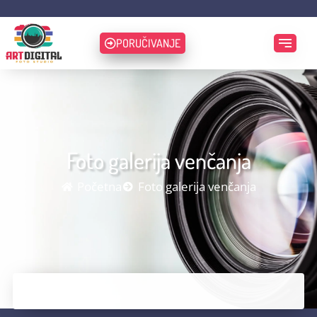
PORUČIVANJE
Foto galerija venčanja
Početna
Foto galerija venčanja